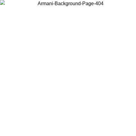
Wählen Sie das Land, in dem Sie sich befinden, um lokale Inhalte zu
sehen und online zu kaufen.
Land/Region
Weiter
United States
Melden sie sich bei ihrem konto an, um kostenlosen versand für
bestellungen über 140 CHF zu erhalten