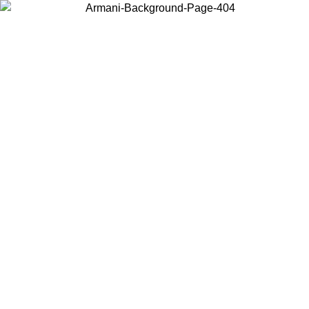
Wählen Sie das Land, in dem Sie sich befinden, um lokale Inhalte zu
sehen und online zu kaufen.
Land/Region
Weiter
United States
Melden sie sich bei ihrem konto an, um kostenlosen ve
M 02.09.26
bestellungen über 140 CHF zu erhalten