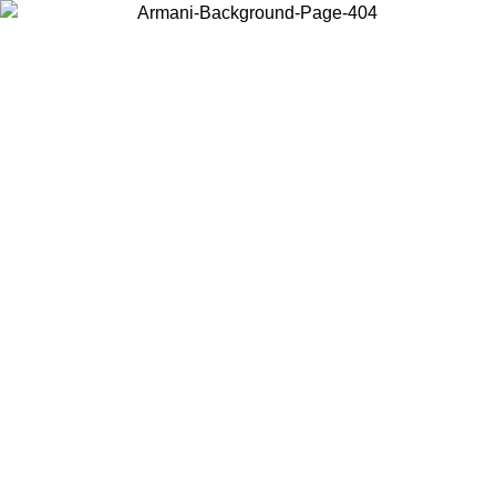
Wählen Sie das Land, in dem Sie sich befinden, um lokale Inhalte zu
sehen und online zu kaufen.
Land/Region
Weiter
United States
Melden sie sich bei ihrem konto an, um kostenlosen versand für
bestellungen über 140 CHF zu erhalten