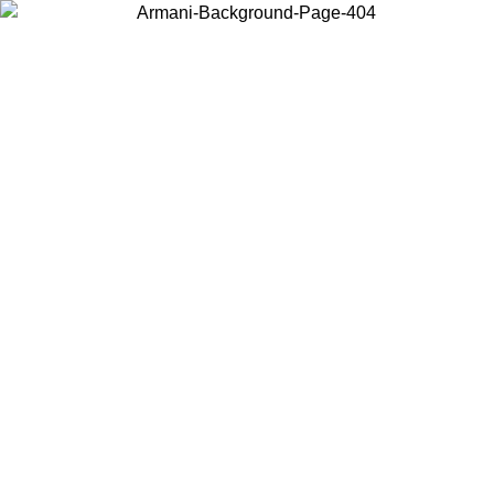
Wählen Sie das Land, in dem Sie sich befinden, um lokale Inhalte zu
sehen und online zu kaufen.
Land/Region
Weiter
United States
Melden sie sich bei ihrem konto an, um kostenlosen versand für
bestellungen über 140 CHF zu erhalten