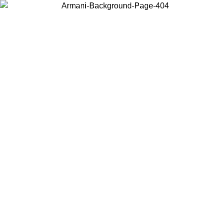
Wählen Sie das Land, in dem Sie sich befinden, um lokale Inhalte zu
sehen und online zu kaufen.
Land/Region
Weiter
United States
Melden sie sich bei ihrem k
RSALE BIS ZUM 02.09.26
bestellungen üb