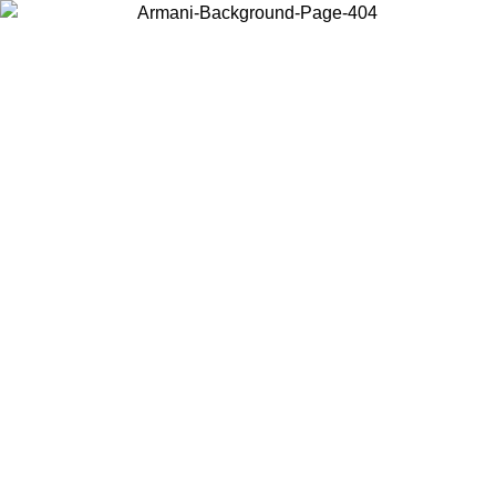
Wählen Sie das Land, in dem Sie sich befinden, um lokale Inhalte zu
sehen und online zu kaufen.
Land/Region
Weiter
United States
Melden sie sich bei ihrem konto an, um kostenlosen versand für
26
bestellungen über 140 CHF zu erhalten