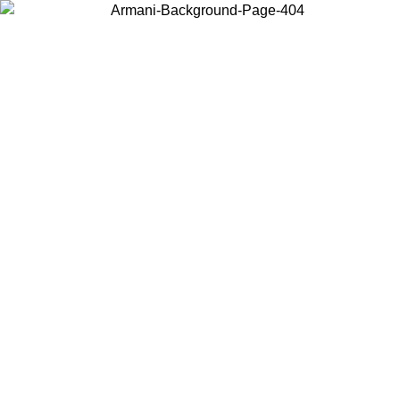
Wählen Sie das Land, in dem Sie sich befinden, um lokale Inhalte zu
sehen und online zu kaufen.
Land/Region
Weiter
United States
Melden sie sich bei ihrem konto an, um kostenlosen versand für
bestellungen über 140 CHF zu erhalten