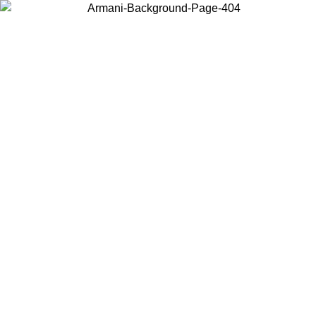
Wählen Sie das Land, in dem Sie sich befinden, um lokale Inhalte zu
sehen und online zu kaufen.
Land/Region
Weiter
United States
Melden sie sich bei ihrem konto
ALE BIS ZUM 02.09.26
bestellungen über 1