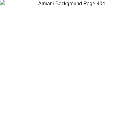
Wählen Sie das Land, in dem Sie sich befinden, um lokale Inhalte zu
sehen und online zu kaufen.
Land/Region
Weiter
United States
Melden sie sich bei ihrem konto an, um kostenlosen versand für
bestellungen über 140 CHF zu erhalten