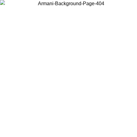
Wählen Sie das Land, in dem Sie sich befinden, um lokale Inhalte zu
sehen und online zu kaufen.
Land/Region
Weiter
United States
Melden sie sich bei ihrem konto an, um kostenlose
UM 02.09.26
bestellungen über 140 CHF zu erhalte