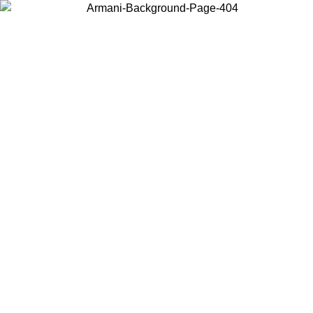
Wählen Sie das Land, in dem Sie sich befinden, um lokale Inhalte zu
sehen und online zu kaufen.
Land/Region
Weiter
United States
Melden sie sich bei ihrem k
RSALE BIS ZUM 02.09.26
bestellungen üb