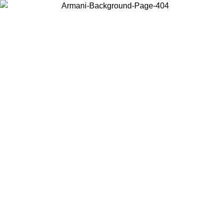
Wählen Sie das Land, in dem Sie sich befinden, um lokale Inhalte zu
sehen und online zu kaufen.
Land/Region
Weiter
United States
Melden sie sich bei ihrem konto an, um k
IS ZUM 02.09.26
bestellungen über 140 CHF zu