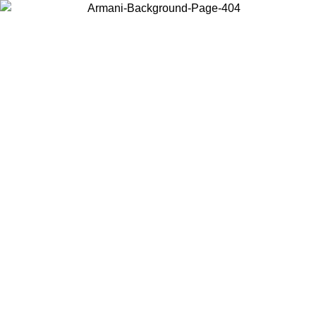
Wählen Sie das Land, in dem Sie sich befinden, um lokale Inhalte zu
sehen und online zu kaufen.
Land/Region
Weiter
United States
FRÜHJAHR-/SOMMERSALE BIS ZUM 02.09.26