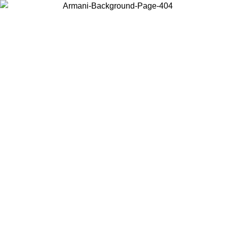
Wählen Sie das Land, in dem Sie sich befinden, um lokale Inhalte zu
sehen und online zu kaufen.
Land/Region
Weiter
United States
Melden sie sich bei ihrem konto an, um kostenlosen ve
M 02.09.26
bestellungen über 140 CHF zu erhalten