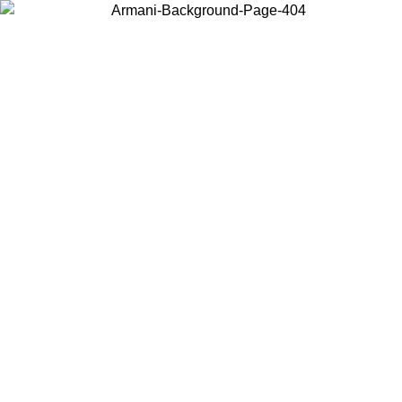
Wählen Sie das Land, in dem Sie sich befinden, um lokale Inhalte zu
sehen und online zu kaufen.
Land/Region
Weiter
United States
Melden sie sich bei ihrem konto an, um kostenlosen versand für
bestellungen über 140 CHF zu erhalten