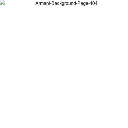
Wählen Sie das Land, in dem Sie sich befinden, um lokale Inhalte zu
sehen und online zu kaufen.
Land/Region
Weiter
United States
Melden sie sich bei ihrem konto an, um kostenlosen versand für
bestellungen über 140 CHF zu erhalten