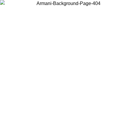
Wählen Sie das Land, in dem Sie sich befinden, um lokale Inhalte zu
sehen und online zu kaufen.
Land/Region
Weiter
United States
Melden sie sich bei ihrem konto an, um kostenlosen versand für
09.26
bestellungen über 140 CHF zu erhalten