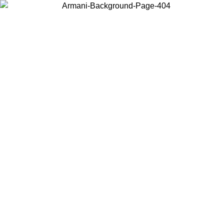
Wählen Sie das Land, in dem Sie sich befinden, um lokale Inhalte zu
sehen und online zu kaufen.
Land/Region
Weiter
United States
Melden sie sich bei ihrem konto an, um kostenlosen versand für
.26
bestellungen über 140 CHF zu erhalten