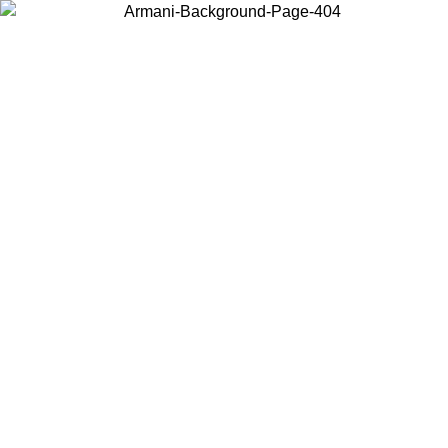
Wählen Sie das Land, in dem Sie sich befinden, um lokale Inhalte zu
sehen und online zu kaufen.
Land/Region
Weiter
United States
Melden sie sich bei ihrem konto an, um k
IS ZUM 02.09.26
bestellungen über 140 CHF zu