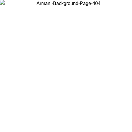
Wählen Sie das Land, in dem Sie sich befinden, um lokale Inhalte zu
sehen und online zu kaufen.
Land/Region
Weiter
United States
Melden sie sich bei ihrem konto an, 
E BIS ZUM 02.09.26
bestellungen über 140 C