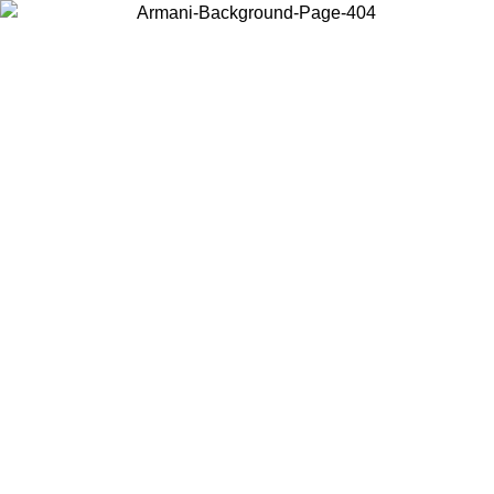
Wählen Sie das Land, in dem Sie sich befinden, um lokale Inhalte zu
sehen und online zu kaufen.
Land/Region
Weiter
United States
FRÜHJAHR-/SOMMERSALE BIS ZUM 02.09.26