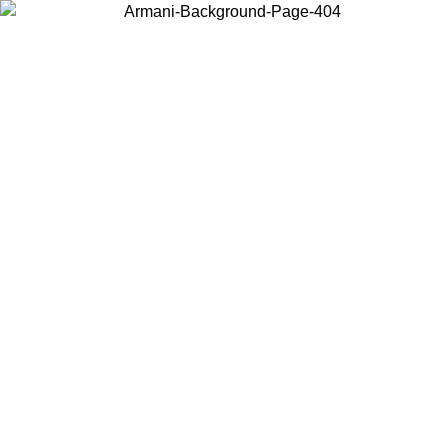
Wählen Sie das Land, in dem Sie sich befinden, um lokale Inhalte zu
sehen und online zu kaufen.
Land/Region
Weiter
United States
Melden sie sich bei ihrem konto an, um kostenlosen versand 
.09.26
bestellungen über 140 CHF zu erhalten