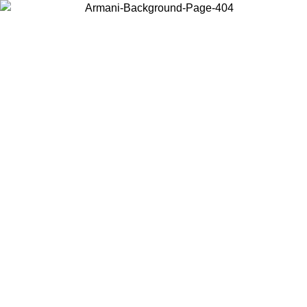
Wählen Sie das Land, in dem Sie sich befinden, um lokale Inhalte zu
sehen und online zu kaufen.
Land/Region
Weiter
United States
Melden sie sich bei ihrem konto an, um kostenlosen ve
M 02.09.26
bestellungen über 140 CHF zu erhalten