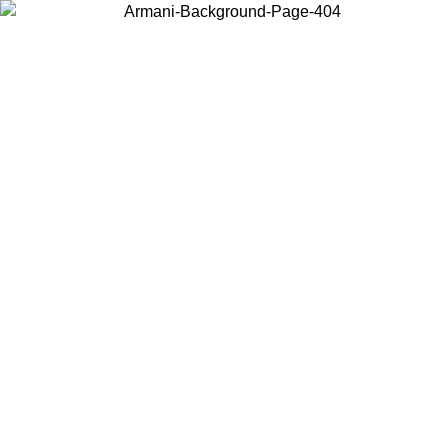
Wählen Sie das Land, in dem Sie sich befinden, um lokale Inhalte zu
sehen und online zu kaufen.
Land/Region
Weiter
United States
Melden sie sich bei ihrem konto an, um kostenlosen ve
M 02.09.26
bestellungen über 140 CHF zu erhalten