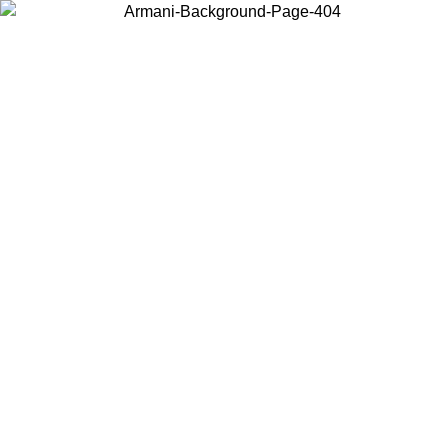
Wählen Sie das Land, in dem Sie sich befinden, um lokale Inhalte zu
sehen und online zu kaufen.
Land/Region
Weiter
United States
Melden sie sich bei ihrem konto
ALE BIS ZUM 02.09.26
bestellungen über 1