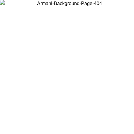
Wählen Sie das Land, in dem Sie sich befinden, um lokale Inhalte zu
sehen und online zu kaufen.
Land/Region
Weiter
United States
Melden sie sich bei ihrem konto an, um kostenlosen versand für bestellunge
über 140 CHF zu erhalten