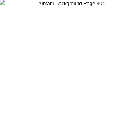
Wählen Sie das Land, in dem Sie sich befinden, um lokale Inhalte zu
sehen und online zu kaufen.
Land/Region
Weiter
United States
Melden sie sich bei ihrem konto an, um kostenlosen versand für bestellunge
über 140 CHF zu erhalten