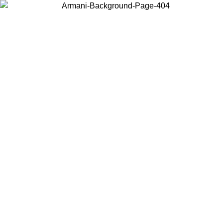
Wählen Sie das Land, in dem Sie sich befinden, um lokale Inhalte zu
sehen und online zu kaufen.
Land/Region
Weiter
United States
Melden sie sich bei ihrem konto an, um kostenlosen versand für bestellunge
über 140 CHF zu erhalten