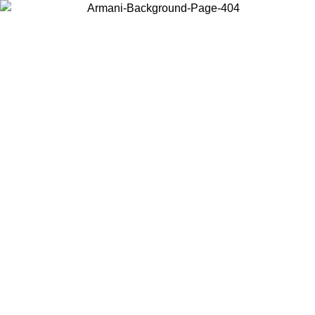
Wählen Sie das Land, in dem Sie sich befinden, um lokale Inhalte zu
sehen und online zu kaufen.
Land/Region
Weiter
United States
Melden sie sich bei ihrem konto an, um kostenlosen versand für bestellunge
über 140 CHF zu erhalten