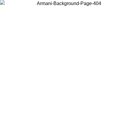
Wählen Sie das Land, in dem Sie sich befinden, um lokale Inhalte zu
sehen und online zu kaufen.
Land/Region
Weiter
United States
Melden sie sich bei ihrem konto an, um kostenlosen versand für bestellunge
über 140 CHF zu erhalten