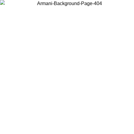
Wählen Sie das Land, in dem Sie sich befinden, um lokale Inhalte zu
sehen und online zu kaufen.
Land/Region
Weiter
United States
Melden sie sich bei ihrem konto an, um kostenlosen versand für bestellunge
über 140 CHF zu erhalten