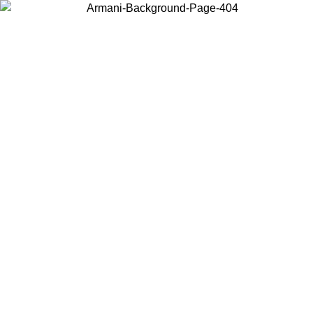
Wählen Sie das Land, in dem Sie sich befinden, um lokale Inhalte zu
sehen und online zu kaufen.
Land/Region
Weiter
United States
Melden sie sich bei ihrem konto an, um kostenlosen versand für bestellunge
über 140 CHF zu erhalten