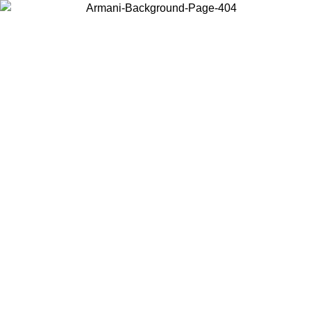
Wählen Sie das Land, in dem Sie sich befinden, um lokale Inhalte zu
sehen und online zu kaufen.
Land/Region
Weiter
United States
Melden sie sich bei ihrem konto an, um kostenlosen versand für bestellunge
über 140 CHF zu erhalten