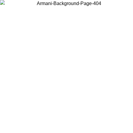
Wählen Sie das Land, in dem Sie sich befinden, um lokale Inhalte zu
sehen und online zu kaufen.
Land/Region
Weiter
United States
Melden sie sich bei ihrem konto an, um kostenlosen versand für bestellunge
über 140 CHF zu erhalten