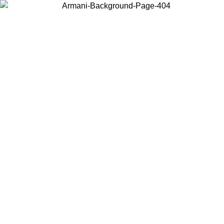
Wählen Sie das Land, in dem Sie sich befinden, um lokale Inhalte zu
sehen und online zu kaufen.
Land/Region
Weiter
United States
Melden sie sich bei ihrem konto an, um kostenlosen versand für bestellunge
über 140 CHF zu erhalten