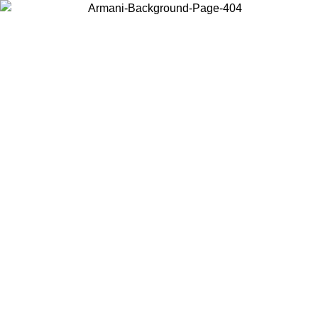
Wählen Sie das Land, in dem Sie sich befinden, um lokale Inhalte zu
sehen und online zu kaufen.
Land/Region
Weiter
United States
Melden sie sich bei ihrem konto an, um kostenlosen versand für bestellunge
über 140 CHF zu erhalten