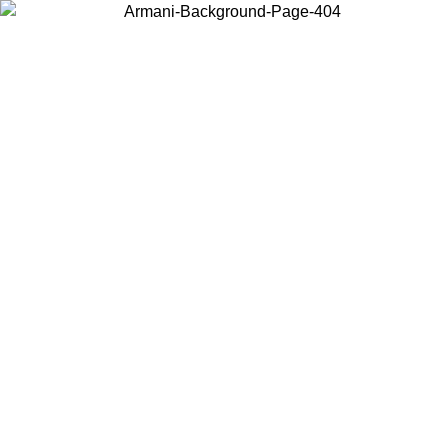
Wählen Sie das Land, in dem Sie sich befinden, um lokale Inhalte zu
sehen und online zu kaufen.
Land/Region
Weiter
United States
Melden sie sich bei ihrem konto an, um kostenlosen versand für bestellunge
über 140 CHF zu erhalten