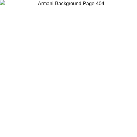
Wählen Sie das Land, in dem Sie sich befinden, um lokale Inhalte zu
sehen und online zu kaufen.
Land/Region
Weiter
United States
Melden sie sich bei ihrem konto an, um kostenlosen versand für bestellunge
über 140 CHF zu erhalten