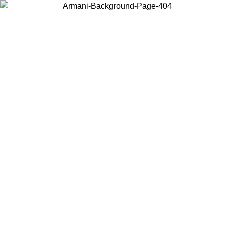
Wählen Sie das Land, in dem Sie sich befinden, um lokale Inhalte zu
sehen und online zu kaufen.
Land/Region
Weiter
United States
Melden sie sich bei ihrem konto an, um kostenlosen versand für bestellunge
über 140 CHF zu erhalten