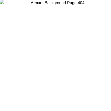
Wählen Sie das Land, in dem Sie sich befinden, um lokale Inhalte zu
sehen und online zu kaufen.
Land/Region
Weiter
United States
Melden sie sich bei ihrem konto an, um kostenlosen versand für bestellunge
über 140 CHF zu erhalten