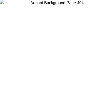
Wählen Sie das Land, in dem Sie sich befinden, um lokale Inhalte zu
sehen und online zu kaufen.
Land/Region
Weiter
United States
Melden sie sich bei ihrem konto an, um kostenlosen versand für bestellunge
über 140 CHF zu erhalten