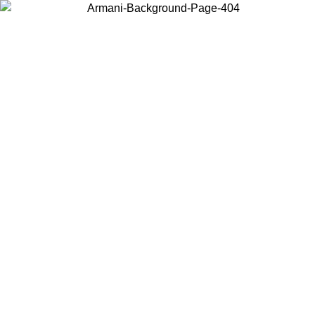
Wählen Sie das Land, in dem Sie sich befinden, um lokale Inhalte zu
sehen und online zu kaufen.
Land/Region
Weiter
United States
Melden sie sich bei ihrem konto an, um kostenlosen versand für bestellunge
über 140 CHF zu erhalten