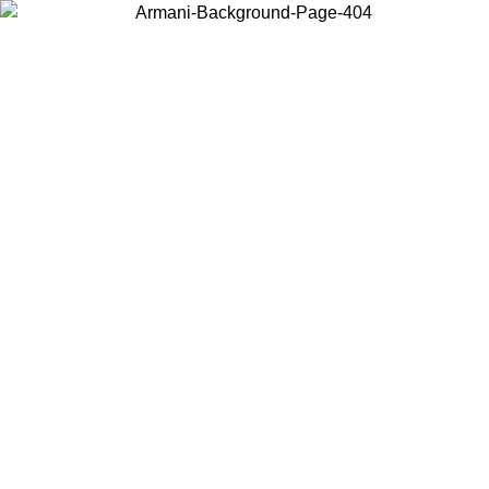
Wählen Sie das Land, in dem Sie sich befinden, um lokale Inhalte zu
sehen und online zu kaufen.
Land/Region
Weiter
United States
Melden sie sich bei ihrem konto an, um kostenlosen versand für bestellunge
über 140 CHF zu erhalten