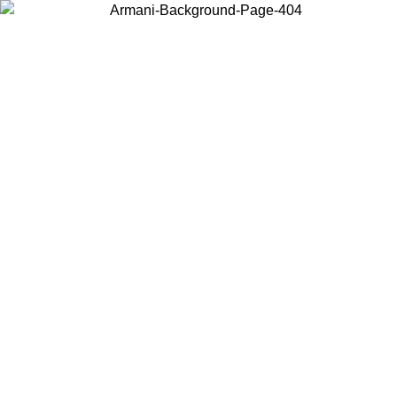
Wählen Sie das Land, in dem Sie sich befinden, um lokale Inhalte zu
sehen und online zu kaufen.
Land/Region
Weiter
United States
Melden sie sich bei ihrem konto an, um kostenlosen versand für bestellunge
über 140 CHF zu erhalten