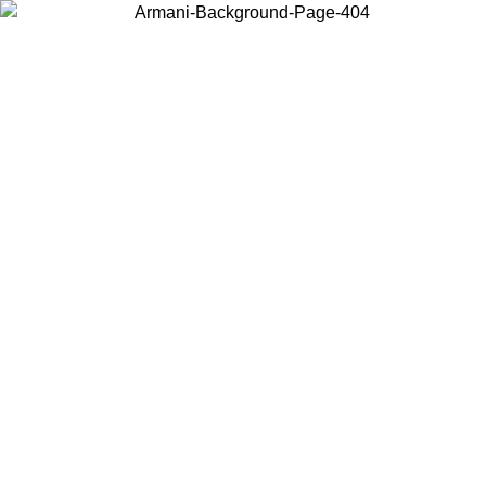
Wählen Sie das Land, in dem Sie sich befinden, um lokale Inhalte zu
sehen und online zu kaufen.
Land/Region
Weiter
United States
Melden sie sich bei ihrem konto an, um kostenlosen versand für bestellunge
über 140 CHF zu erhalten