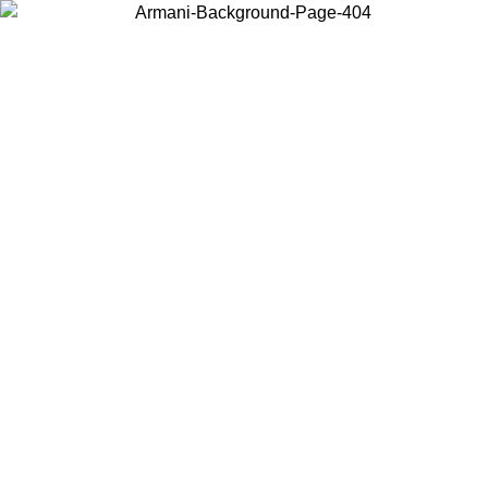
Wählen Sie das Land, in dem Sie sich befinden, um lokale Inhalte zu
sehen und online zu kaufen.
Land/Region
Weiter
United States
Melden sie sich bei ihrem konto an, um kostenlosen versand für bestellunge
über 140 CHF zu erhalten