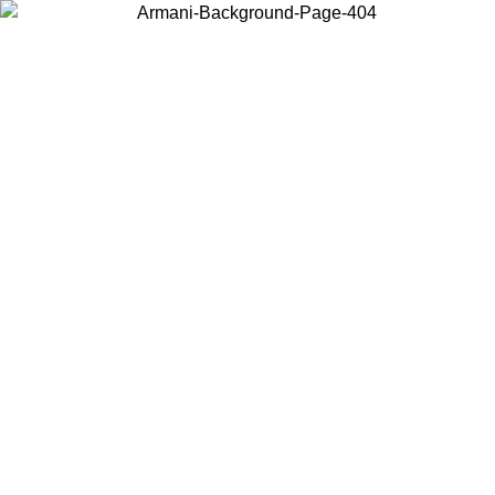
Wählen Sie das Land, in dem Sie sich befinden, um lokale Inhalte zu
sehen und online zu kaufen.
Land/Region
Weiter
United States
Melden sie sich bei ihrem konto an, um kostenlosen versand für bestellunge
über 140 CHF zu erhalten