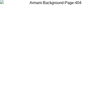
Wählen Sie das Land, in dem Sie sich befinden, um lokale Inhalte zu
sehen und online zu kaufen.
Land/Region
Weiter
United States
Melden sie sich bei ihrem konto an, um kostenlosen versand für bestellunge
über 140 CHF zu erhalten