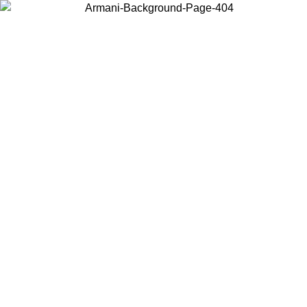
Wählen Sie das Land, in dem Sie sich befinden, um lokale Inhalte zu
sehen und online zu kaufen.
Land/Region
Weiter
United States
Melden sie sich bei ihrem konto an, um kostenlosen versand für bestellunge
über 140 CHF zu erhalten