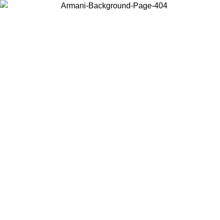
Wählen Sie das Land, in dem Sie sich befinden, um lokale Inhalte zu
sehen und online zu kaufen.
Land/Region
Weiter
United States
Melden sie sich bei ihrem konto an, um kostenlosen versand für bestellunge
über 140 CHF zu erhalten